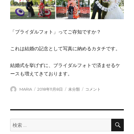
「ブライダルフォト」ってご存知ですか？
これは結婚の記念として写真に納めるカタチです。
結婚式を挙げずに、ブライダルフォトで済ませるケ
ースも増えてきております。
投
投
カ
ブ
MARIA
2018年11月8日
未分類
コメント
稿
稿
テ
ラ
者
日:
ゴ
イ
リ
ダ
ー
ル
フ
検
検
索
ォ
索:
ト