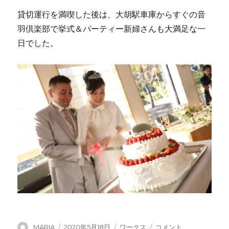
貸切運行を満喫した後は、大胡駅車庫からすぐの音
羽倶楽部で挙式＆パーティー新婦さんも大満足な一
日でした。
投
投
カ
ト
MARIA
2020年5月18日
ワークス
コメント