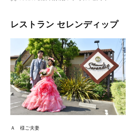
稿
稿
テ
レ
者
日:
ゴ
イ
リ
ン
レストラン セレンディップ
ー
Wedding
に
Ａ 様ご夫妻