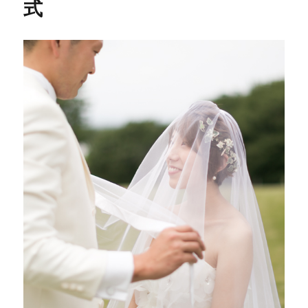
式
で
神
前
式
に