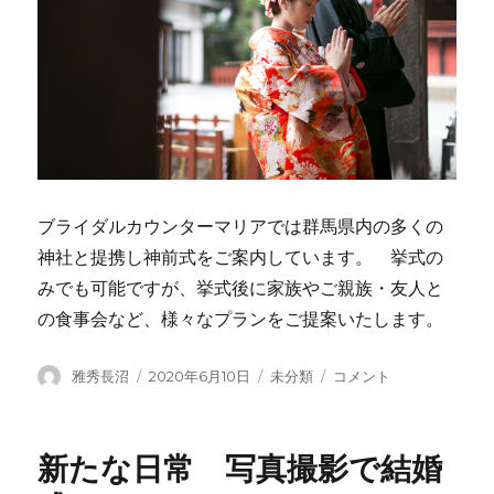
ブライダルカウンターマリアでは群馬県内の多くの
神社と提携し神前式をご案内しています。 挙式の
みでも可能ですが、挙式後に家族やご親族・友人と
の食事会など、様々なプランをご提案いたします。
投
投
カ
上
雅秀長沼
2020年6月10日
未分類
コメント
稿
稿
テ
州
者
日:
ゴ
和
リ
婚
新たな日常 写真撮影で結婚
ー
物
語