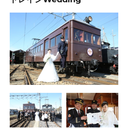
ト
Wedding
＋
伊
香
保
温
泉
宿
泊
宴
会
に