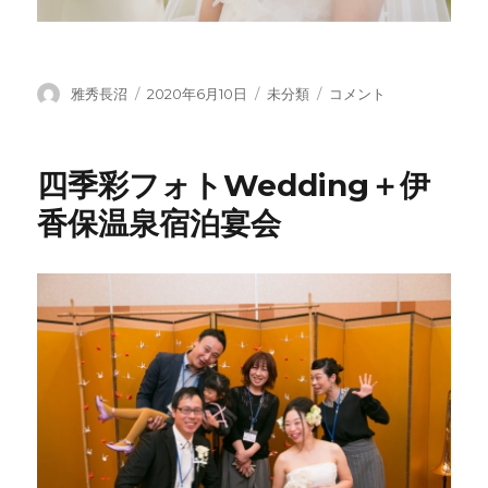
投
投
カ
新
雅秀長沼
2020年6月10日
未分類
コメント
稿
稿
テ
た
者
日:
ゴ
な
リ
日
四季彩フォトWedding＋伊
ー
常
写
香保温泉宿泊宴会
真
撮
影
で
結
婚
式
に