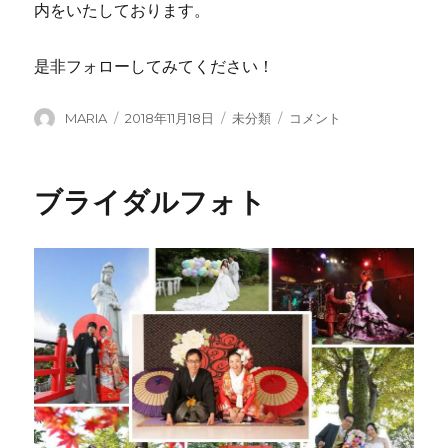
内をいたしております。
是非フォローしてみてください！
投
投
カ
イ
MARIA
2018年11月18日
未分類
コメント
稿
稿
テ
ン
者
日:
ゴ
ス
リ
タ
ブライダルフォト
ー
グ
ラ
ム
も
見
て
ね！
に