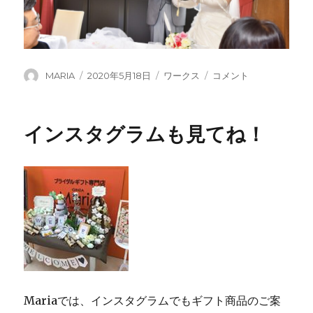
投
投
カ
レ
MARIA
2020年5月18日
ワークス
コメント
稿
稿
テ
ス
者
日:
ゴ
ト
リ
ラ
インスタグラムも見てね！
ー
ン
セ
レ
ン
デ
ィ
ッ
プ
に
Mariaでは、インスタグラムでもギフト商品のご案