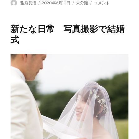
投
投
カ
上
雅秀長沼
2020年6月10日
未分類
コメント
稿
稿
テ
州
者
日:
ゴ
和
リ
婚
新たな日常 写真撮影で結婚
ー
物
語
式
で
神
前
式
に