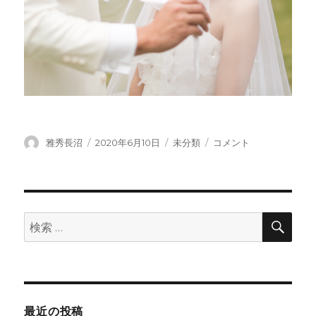
投
投
カ
新
雅秀長沼
2020年6月10日
未分類
コメント
稿
稿
テ
た
者
日:
ゴ
な
リ
日
ー
常
写
検
検
索
真
索:
撮
影
で
結
婚
最近の投稿