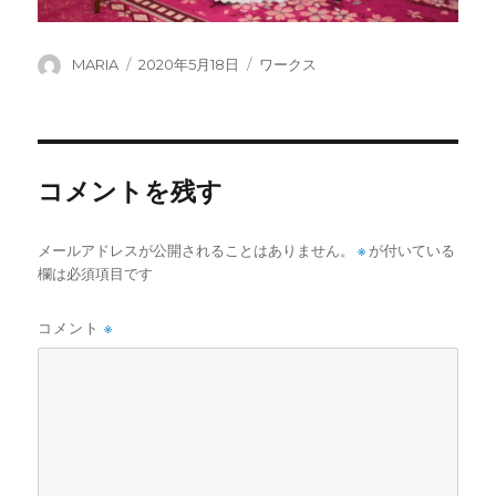
投
投
カ
MARIA
2020年5月18日
ワークス
稿
稿
テ
者
日:
ゴ
リ
ー
コメントを残す
メールアドレスが公開されることはありません。
※
が付いている
欄は必須項目です
コメント
※