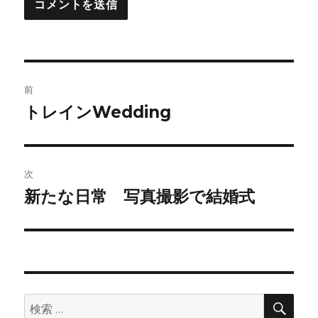
投
前
稿
トレインWedding
前
の
ナ
投
ビ
稿:
次
ゲ
新たな日常 写真撮影で結婚式
次
の
ー
投
シ
稿:
ョ
検
検
索
ン